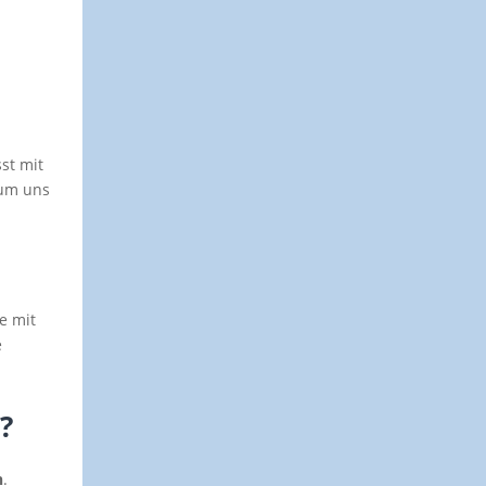
st mit
 um uns
e mit
e
?
n
.