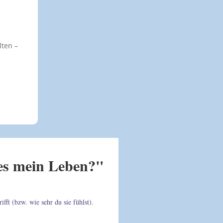
lten –
 es mein Leben?"
fft (bzw. wie sehr du sie fühlst).